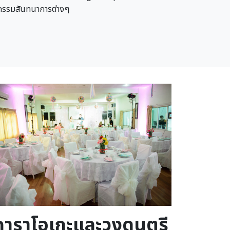
ิจกรรมสันทนาการต่างๆ
age
คาราโอเกะและวงดนตรี