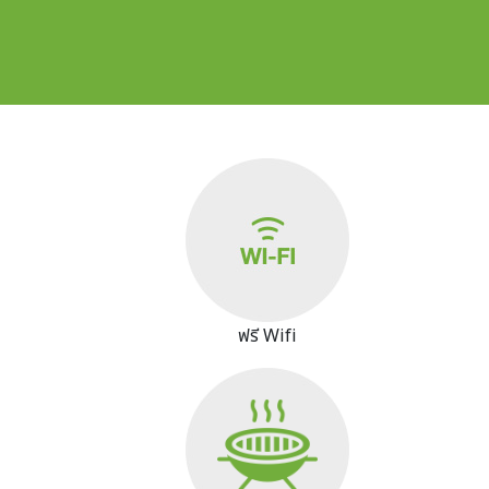
Image
ฟรี Wifi
Image