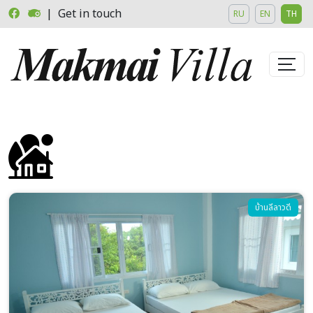
Skip to main content
| Get in touch
RU
EN
TH
Image
บ้านลีลาวดี