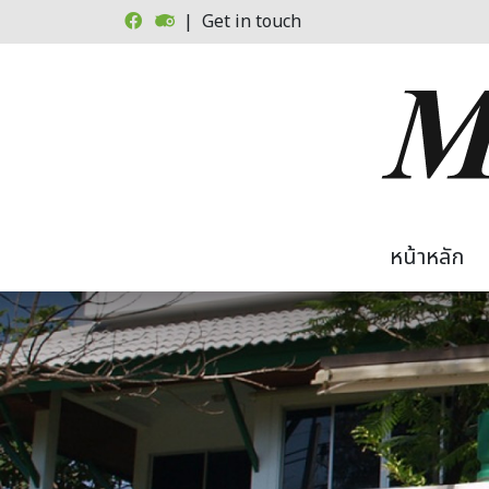
Skip to main content
| Get in touch
Main
หน้าหลัก
Image