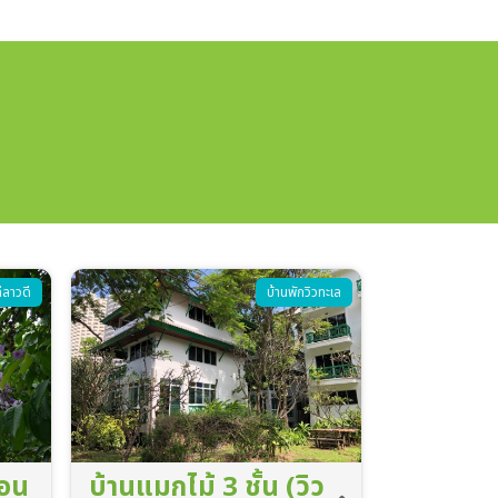
ิวทะเล
ห้องพักโรงแรม
ิว
ห้องสวีท 2
ห้องสวีท