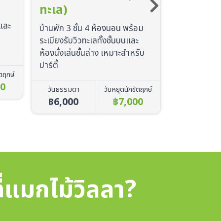
ห้องพักขนาดใหญ่สำหรับ 5 ท่าน
ห้องสวีทขนา
พร้อมระเบียงรับวิวทะเลทั้งชั้นบน
6 ท่าน พร้อมช
อม
และห้องนั่งเล่นชั้นล่าง
บนและห้องนั่ง
ะ
รับ
วันธรรมดา
วันหยุดนักขัตฤกษ์
วันธรรมดา
฿2,500
฿3,000
฿3,200
ัตฤกษ์
00
ี่แมกไม้วิลลา?