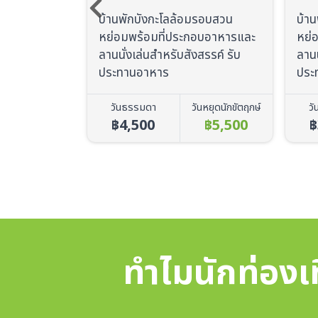
มรอบสวน
บ้านพักบังกะโลล้อมรอบสวน
บ้า
อบอาหารและ
หย่อมพร้อมที่ประกอบอาหารและ
หย่
สรรค์ รับ
ลานนั่งเล่นสำหรับสังสรรค์ รับ
ลานน
ประทานอาหาร
ประ
ันหยุดนักขัตฤกษ์
วันธรรมดา
วันหยุดนักขัตฤกษ์
ว
฿5,500
฿3,500
฿4,500
฿
ทำไมนักท่องเท