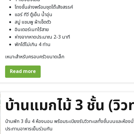
โถงชั้นล่างพร้อมชุดโต๊ะสังสรรค์
แอร์ ทีวี ตู้เย็น น้ำอุ่น
สบู่ แชมพู ผ้าเช็ดตัว
อินเตอร์เนทไร้สาย
ห่างจากหาดประมาณ 2-3 นาที
พักได้ไม่เกิน 4 ท่าน
​เหมาะสำหรับครอบครัวขนาดเล็ก
about บ้านลีลาวดี 1 ห้องนอน
Read more
บ้านแมกไม้ 3 ชั้น (วิว
บ้านพัก 3 ชั้น 4 ห้องนอน พร้อมระเบียงรับวิวทะเลทั้งชั้นบนและห้องนั่ง
ประทานอาหารเย็นร่วมกัน