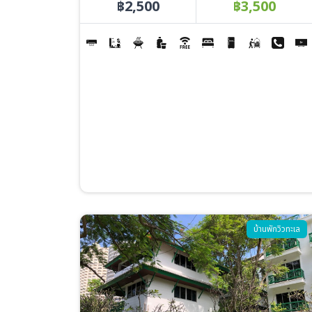
฿2,500
฿3,500
Image
บ้านพักวิวทะเล