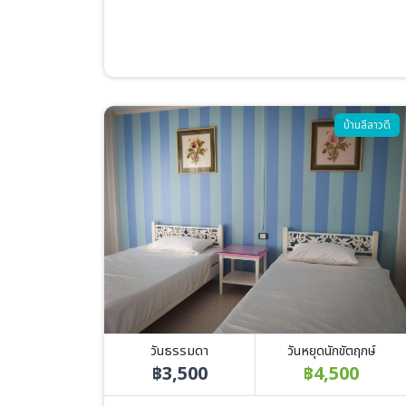
Image
บ้านลีลาวดี
วันธรรมดา
วันหยุดนักขัตฤกษ์
฿3,500
฿4,500